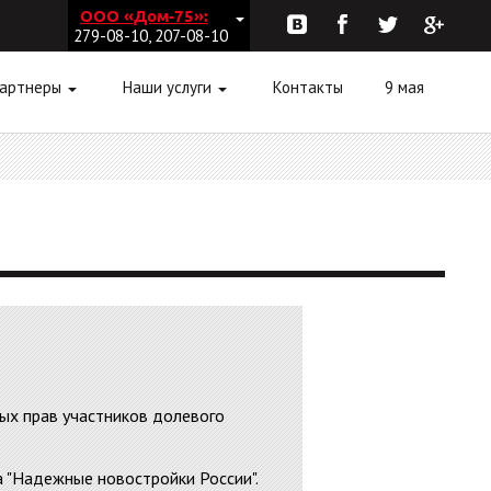
ООО «Дом-75»:
279-08-10, 207-08-10
партнеры
Наши услуги
Контакты
9 мая
ых прав участников долевого
 "Надежные новостройки России".