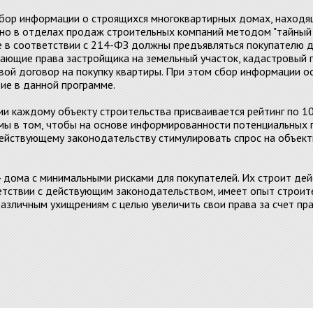
сбор информации о строящихся многоквартирных домах, находя
нно в отделах продаж строительных компаний методом "тайный 
 в соответствии с 214-ФЗ должны предъявляться покупателю д
ающие права застройщика на земельный участок, кадастровый п
вой договор на покупку квартиры. При этом сбор информации о
ие в данной программе.
и каждому объекту строительства присваивается рейтинг по 10
мы в том, чтобы на основе информированности потенциальных 
йствующему законодательству стимулировать спрос на объекты
 - дома с минимальными рисками для покупателей. Их строит д
етствии с действующим законодательством, имеет опыт строи
различным ухищрениям с целью увеличить свои права за счет пра