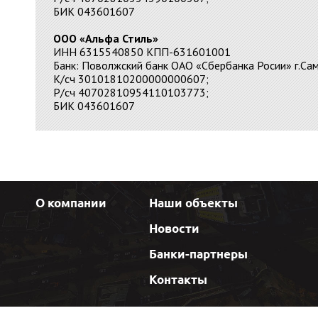
БИК 043601607
ООО «Альфа Стиль»
ИНН 6315540850 КПП-631601001
Банк: Поволжский банк ОАО «Сбербанка Росии» г.Са
К/сч 30101810200000000607;
Р/сч 40702810954110103773;
БИК 043601607
О компании
Наши объекты
Новости
Банки-партнеры
Контакты